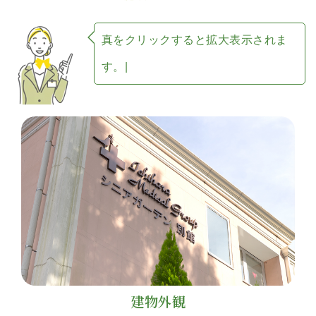
真
を
ク
リ
ッ
ク
す
る
と
拡
大
表
示
さ
れ
ま
す
。
建物外観