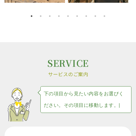
SERVICE
サービスのご案内
下
の
項
目
か
ら
見
た
い
内
容
を
お
選
び
く
だ
さ
い
。
そ
の
項
目
に
移
動
し
ま
す
。