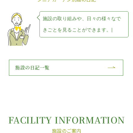
施
設
の
取
り
組
み
や
、
日
々
の
様
々
な
で
き
ご
と
を
見
る
こ
と
が
で
き
ま
す
。
施設の日記一覧
FACILITY INFORMATION
施設のご案内