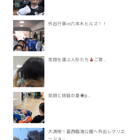
外出行事in六本木ヒルズ！！
笑顔を運ぶ人形たち
ご寄...
笑顔と挑戦の夏☀þ...
大満喫！葛西臨海公園へ外出レクリエ
ーショ...