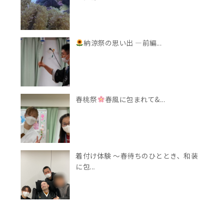
納涼祭の思い出 —前編...
春桃祭
春風に包まれて&...
着付け体験 〜春待ちのひととき、和装
に包...