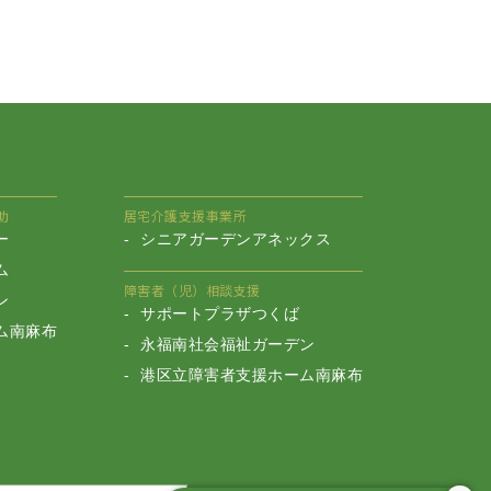
助
居宅介護支援事業所
ー
シニアガーデンアネックス
ム
障害者（児）相談支援
ン
サポートプラザつくば
ム南麻布
永福南社会福祉ガーデン
港区立障害者支援ホーム南麻布