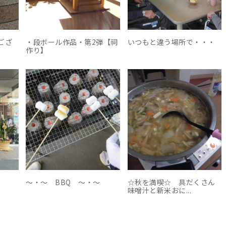
ござ
・段ボール作品・第2弾【祠
いつもと違う場所で・・・
作り】
～・～ BBQ ～・～
☆秋を満喫☆ 具だくさん
味噌汁と新米おに...