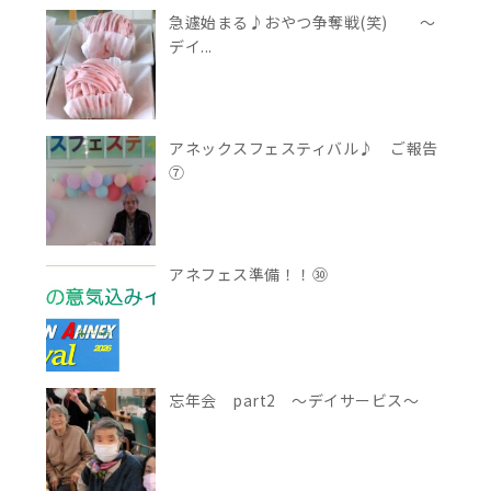
急遽始まる♪おやつ争奪戦(笑) ～
デイ...
アネックスフェスティバル♪ ご報告
⑦
アネフェス準備！！㉚
忘年会 part2 ～デイサービス～