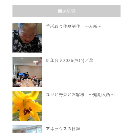
関連記事
手形取り作品制作 ～入所～
新年会♪2026(^O^)／②
ユリと野菜とお客様 ～短期入所～
アネックスの日課