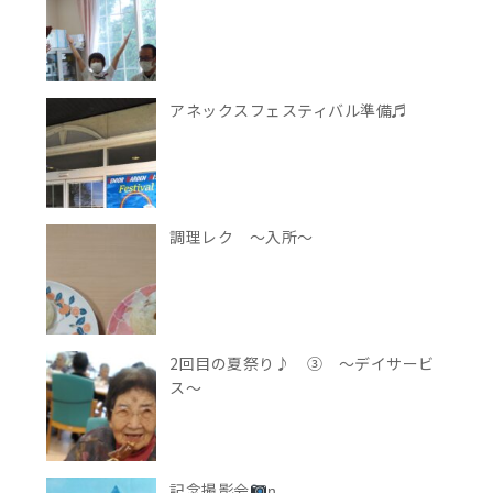
アネックスフェスティバル準備♬
調理レク ～入所～
2回目の夏祭り♪ ③ ～デイサービ
ス～
記念撮影会
ɲ...