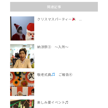
関連記事
クリスマスパーティー
...
納涼祭③ ～入所～
敬老式典
ご報告④
楽しみ夏イベント♬