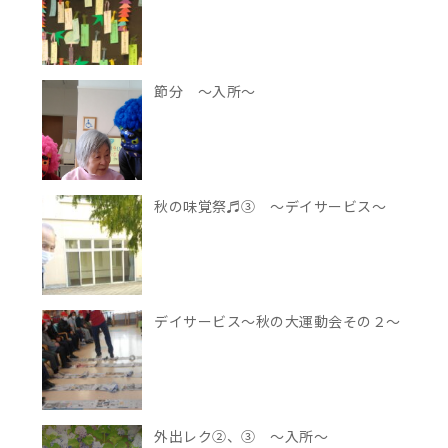
節分 ～入所～
秋の味覚祭♬③ ～デイサービス～
デイサービス～秋の大運動会その２～
外出レク②、③ ～入所～