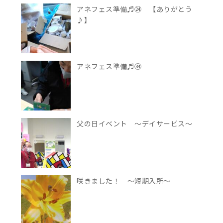
アネフェス準備♬㉔ 【ありがとう
♪】
アネフェス準備♬㉞
父の日イベント ～デイサービス～
咲きました！ ～短期入所～