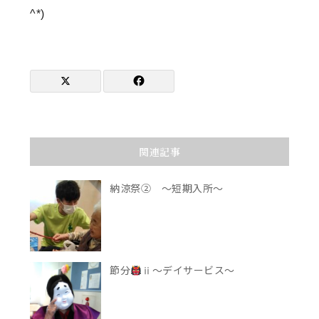
^*)
関連記事
納涼祭② ～短期入所～
節分
ⅱ～デイサービス～