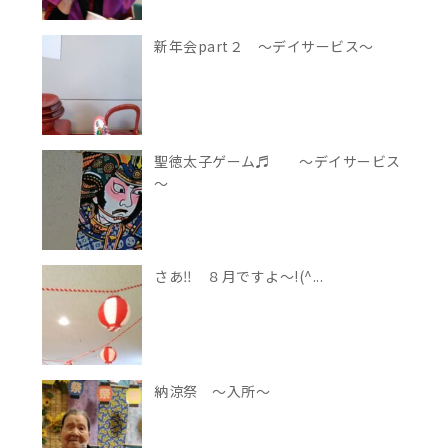
新年会part２ ～デイサービス～
聖徳太子ゲーム♬ ～デイサービス
～
さあ‼ ８月ですよ～!(^...
納涼祭 ～入所～