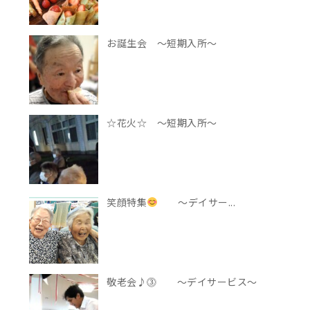
お誕生会 ～短期入所～
☆花火☆ ～短期入所～
笑顔特集
～デイサー...
敬老会♪⓷ ～デイサービス～