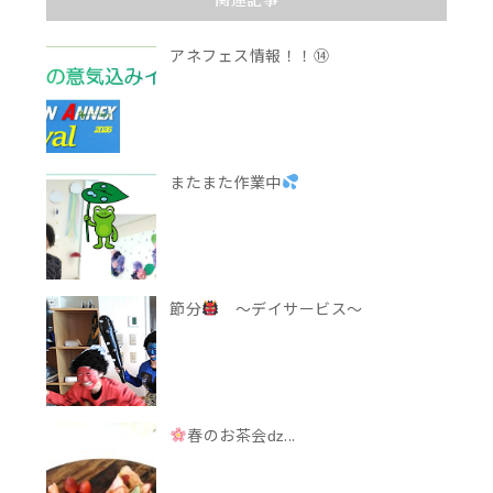
アネフェス情報！！⑭
またまた作業中
節分
～デイサービス～
春のお茶会ǳ...