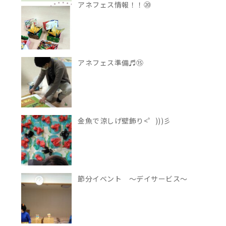
アネフェス情報！！⑳
アネフェス準備♬⑮
金魚で涼しげ壁飾り<゜)))彡
節分イベント ～デイサービス～