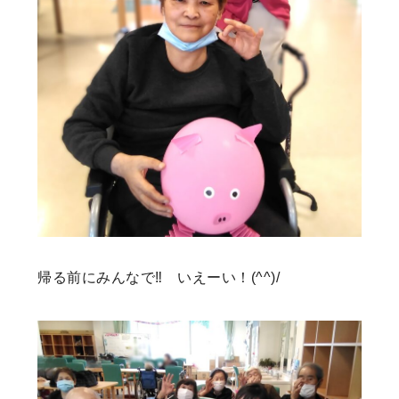
帰る前にみんなで‼ いえーい！(^^)/