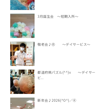
3月誕生会 ～短期入所～
敬老会♪⓸ ～デイサービス～
都道府県パズル(^^)v ～デイサー
ビ...
新年会♪2026(^O^)／④