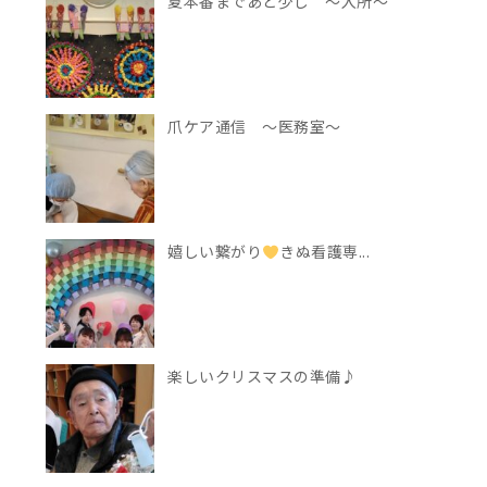
夏本番まであと少し ～入所～
爪ケア通信 ～医務室～
嬉しい繋がり
きぬ看護専...
楽しいクリスマスの準備♪