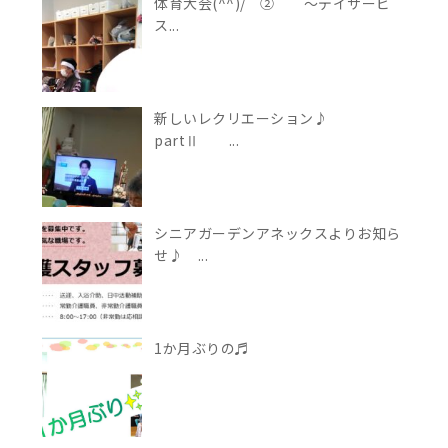
体育大会(^^)/ ② ～デイサービ
ス...
新しいレクリエーション♪
partⅡ ...
シニアガーデンアネックスよりお知ら
せ♪ ...
1か月ぶりの♬