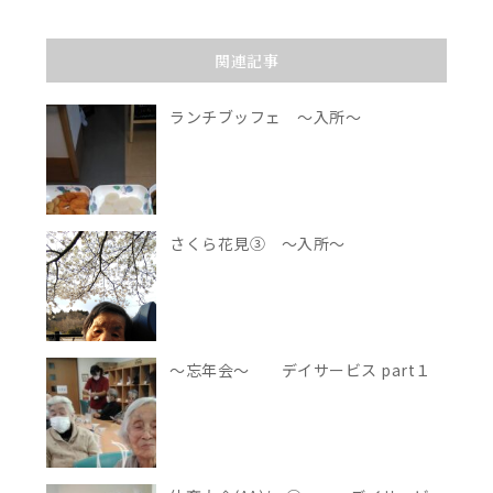
関連記事
ランチブッフェ ～入所～
さくら花見③ ～入所～
～忘年会～ デイサービス part１