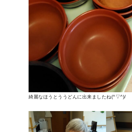
綺麗なほうとううどんに出来ましたね(^▽^)/