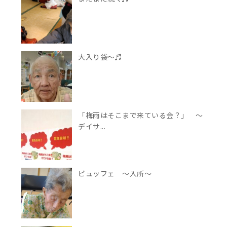
大入り袋～♬
「梅雨はそこまで来ている会？」 ～
デイサ...
ビュッフェ ～入所～