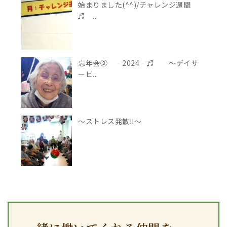
始まりました(^^)/チャレンジ週間
♬ ...
忘年会③ ‐2024‐♬ ～デイサ
ービ...
～ストレス発散‼～