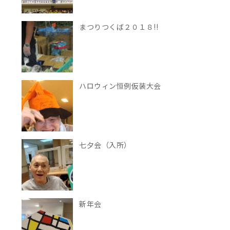
まつりつくば２０１８!!
ハロウィン恒例仮装大会
七夕会（入所）
新年会