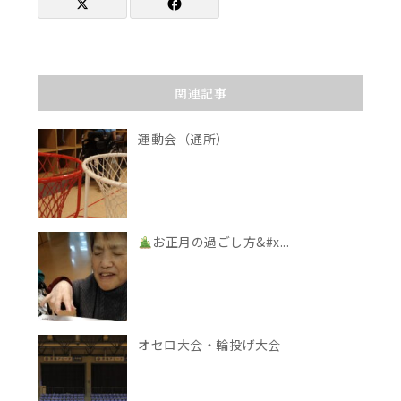
関連記事
運動会（通所）
お正月の過ごし方&#x...
オセロ大会・輪投げ大会