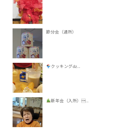
節分会（通所）
クッキングǳ...
新年会（入所）...