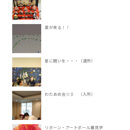
夏が来る！！
星に願いを・・・（通所）
わたあめ会☆彡 （入所）
リボーン・アートボール展見学