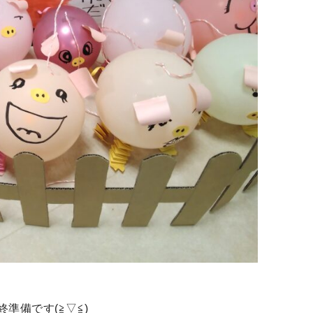
準備です(≧▽≦)