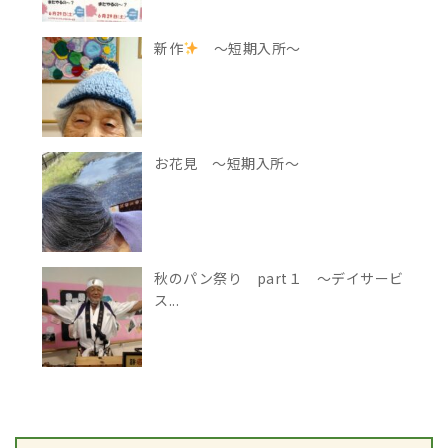
新作
～短期入所～
お花見 ～短期入所～
秋のパン祭り part１ ～デイサービ
ス...