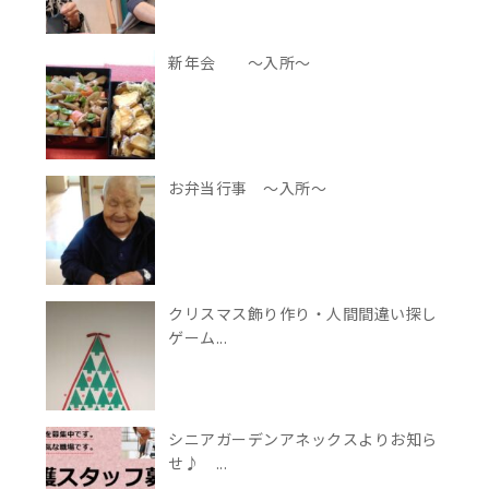
新年会 ～入所～
お弁当行事 ～入所～
クリスマス飾り作り・人間間違い探し
ゲーム...
シニアガーデンアネックスよりお知ら
せ♪ ...