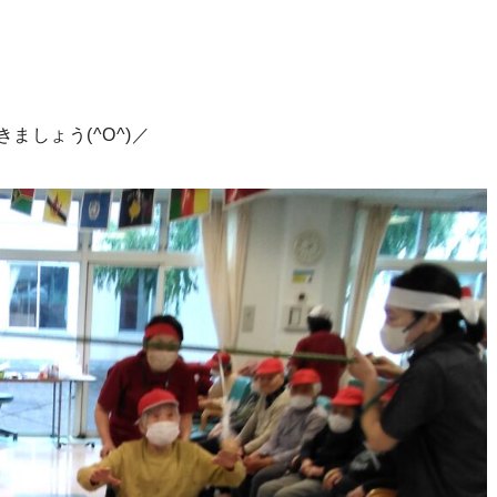
しょう(^O^)／